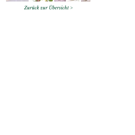
Zurück zur Übersicht >
Ab-Hof Öffnungszeiten:
Zurzeit haben wir keine fixen
Öffnungszeiten, sind aber gegen
telefonische Voranmeldung gerne für
Sie da.
T
+43 2248 2223
Beerige Neuigkeiten abonnieren: