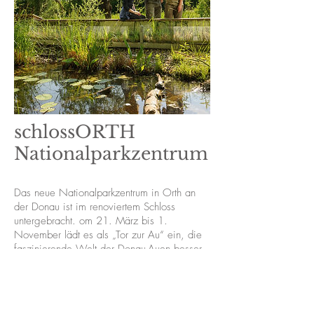
schlossORTH
Nationalparkzentrum
Das neue Nationalparkzentrum in Orth an
der Donau ist im renoviertem Schloss
untergebracht. om 21. März bis 1.
November lädt es als „Tor zur Au“ ein, die
faszinierende Welt der Donau-Auen besser
kennen zu lernen.
Mehr erfahren >