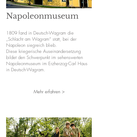
Napoleonmuseum
1809 fand in Deutsch-Wagram die
„Schlacht am Wagram“ statt, bei der
Napoleon siegreich blieb.
Diese kriegerische Auseinandersetzung
bildet den Schwerpunkt im sehenswerten
Napoleonmuseum im Erzherzog-Carl Haus
in Deutsch-Wagram.
Mehr erfahren >