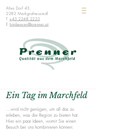
Altes Dorf 43,
2282 Markgrafneusiedl
T
+43 2248 2223
E
himbeeren@prenner.at
Ein Tag im Marchfeld
...wird nicht genügen, um all das zu
erleben, was die Region zu bieten hat.
Hier ein paar Ideen, womit Sie einen
Besuch bei uns kombinieren können: