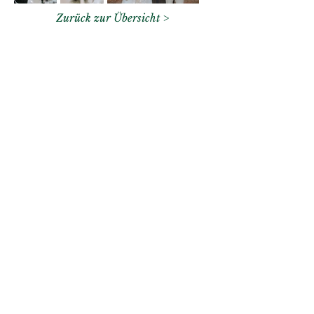
Zurück zur Übersicht >
Ab-Hof Öffnungszeiten:
Zurzeit haben wir keine fixen
Öffnungszeiten, sind aber gegen
telefonische Voranmeldung gerne für
Sie da.
T
+43 2248 2223
Beerige Neuigkeiten abonnieren: